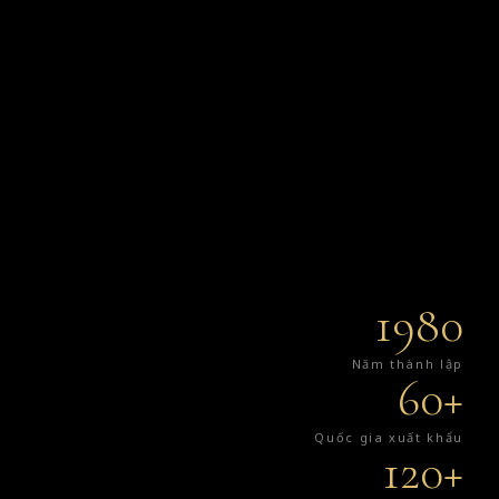
1980
Năm thành lập
60+
Quốc gia xuất khẩu
120+