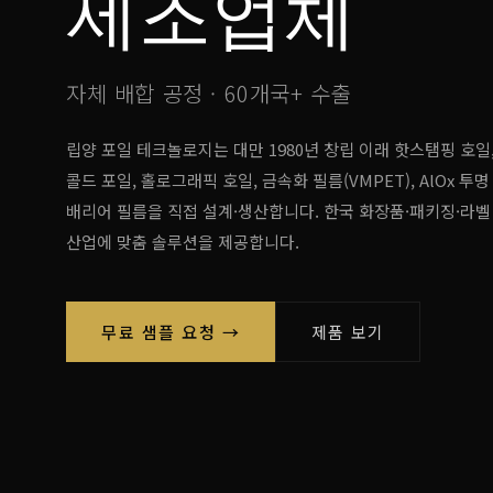
제조업체
자체 배합 공정 · 60개국+ 수출
립양 포일 테크놀로지는 대만 1980년 창립 이래 핫스탬핑 호일
콜드 포일, 홀로그래픽 호일, 금속화 필름(VMPET), AlOx 투명
배리어 필름을 직접 설계·생산합니다. 한국 화장품·패키징·라벨
산업에 맞춤 솔루션을 제공합니다.
무료 샘플 요청 →
제품 보기