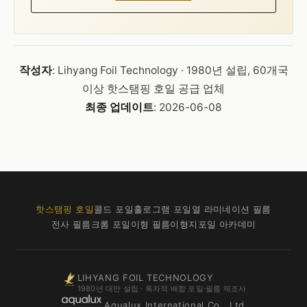
작성자
: Lihyang Foil Technology · 1980년 설립, 60개국
이상 핫스탬핑 호일 공급 업체
최종 업데이트
: 2026-06-08
핫스탬핑 호일
콜드 포일
홀로그램 포일
열 라미네이션 필름
전사 필름
크롬 포일
이형 필름
이형지
포일 아카데미
LIHYANG FOIL TECHNOLOGY
1980년 대만 설립 · 독자적 배합 포일·필름 제조사
Aqualux International Co., Ltd.