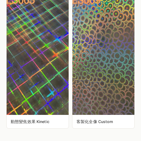
動態變焦效果 Kinetic
客製化全像 Custom