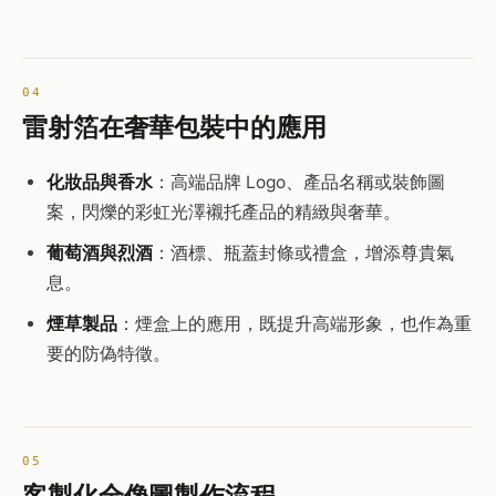
雷射箔在奢華包裝中的應用
化妝品與香水
：高端品牌 Logo、產品名稱或裝飾圖
案，閃爍的彩虹光澤襯托產品的精緻與奢華。
葡萄酒與烈酒
：酒標、瓶蓋封條或禮盒，增添尊貴氣
息。
煙草製品
：煙盒上的應用，既提升高端形象，也作為重
要的防偽特徵。
客製化全像圖製作流程