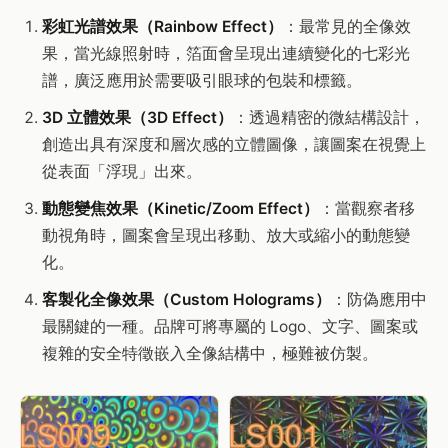
彩虹光譜效果（Rainbow Effect）
：最常見的全像效
果，當光線照射時，箔面會呈現出連續變化的七彩光
譜，廣泛應用於需要吸引眼球的包裝和標籤。
3D 立體效果（3D Effect）
：透過精密的微結構設計，
創造出具有深度和層次感的立體圖像，讓圖案在視覺上
從表面「浮現」出來。
動態變焦效果（Kinetic/Zoom Effect）
：當觀察者移
動視角時，圖案會呈現出移動、放大或縮小的動態變
化。
客製化全像效果（Custom Holograms）
：防偽應用中
最關鍵的一種。品牌可將專屬的 Logo、文字、圖案或
複雜的安全特徵嵌入全像結構中，極難被仿製。