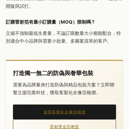
開版與試打。
訂購雷射箔有最小訂購量（MOQ）限制嗎？
立揚不強制最低生產量，不論訂購數量大小都能配合，特
別適合中小品牌與需要小批量、多圖案混單的客戶。
打造獨一無二的防偽與奢華包裝
需要為品牌量身打造防偽與精品包裝方案？立即聯
繫立揚箔業科技，獲取客製化全像箔報價。
索取客製化全像箔報價
雷射燙金箔教室