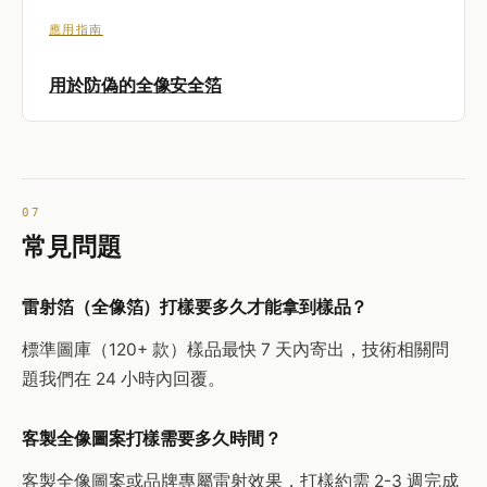
應用指南
用於防偽的全像安全箔
常見問題
雷射箔（全像箔）打樣要多久才能拿到樣品？
標準圖庫（120+ 款）樣品最快 7 天內寄出，技術相關問
題我們在 24 小時內回覆。
客製全像圖案打樣需要多久時間？
客製全像圖案或品牌專屬雷射效果，打樣約需 2-3 週完成