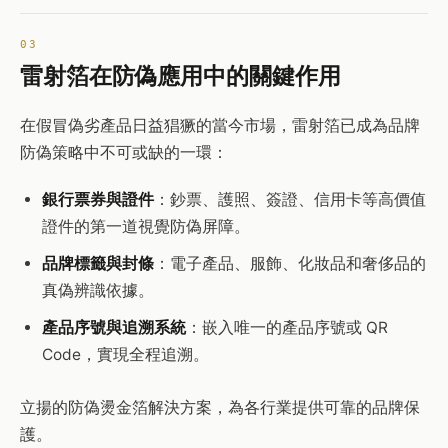
雷射箔在防偽應用中的關鍵作用
在假冒偽劣產品日益猖獗的當今市場，雷射箔已成為品牌
防偽策略中不可或缺的一環：
銀行票券與證件
：鈔票、護照、簽證、信用卡等高價值
證件的第一道視覺防偽屏障。
品牌標籤與封條
：電子產品、服飾、化妝品和奢侈品的
真偽辨識依據。
產品序號與追溯系統
：嵌入唯一的產品序號或 QR
Code，實現全程追溯。
立揚的防偽燙金箔解決方案，為各行業提供可靠的品牌保
護。