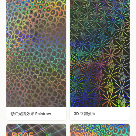
彩虹光譜效果 Rainbow
3D 立體效果