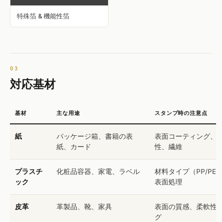
特殊箔 & 機能性箔
対応基材
基材
主な用途
スタンプ時の注意点
紙
パッケージ箱、書籍の表
表面コーティング、
紙、カード
性、繊維
プラスチ
化粧品容器、家電、ラベル
材料タイプ（PP/PE/A
ック
表面処理
皮革
革製品、靴、家具
表面の質感、柔軟性
グ